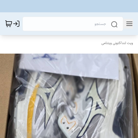
ویت لند
/
کتونی ویتنامی