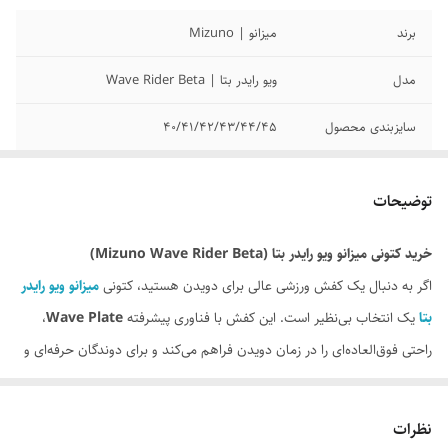
برند
میزانو | Mizuno
مدل
ویو رایدر بتا | Wave Rider Beta
سایزبندی محصول
40/41/42/43/44/45
کیفیت محصول
مسترکوالیتی
توضیحات
وضعیت کارکرد
نو آکبند
خرید کتونی میزانو ویو رایدر بتا (Mizuno Wave Rider Beta)
ساخت کشور
ویتنام
اگر به دنبال یک کفش ورزشی عالی برای دویدن هستید، کتونی
میزانو ویو رایدر
بتا
یک انتخاب بی‌نظیر است. این کفش با فناوری پیشرفته
Wave Plate
،
راحتی فوق‌العاده‌ای را در زمان دویدن فراهم می‌کند و برای دوندگان حرفه‌ای و
آماتور مناسب است. طراحی ارگونومیک آن باعث کاهش فشار روی پا و افزایش
بازده انرژی در هر گام می‌شود. استفاده از مواد باکیفیت در ساخت این کتونی،
نظرات
نه تنها طول عمر بالایی را تضمین می‌کند، بلکه وزن سبک آن احساس خستگی