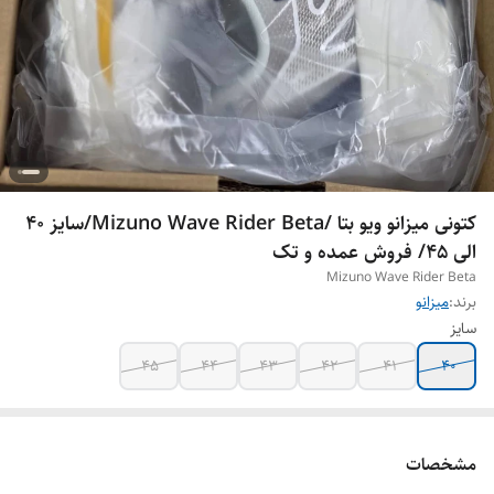
کتونی میزانو ویو بتا /Mizuno Wave Rider Beta/سایز 40
الی 45/ فروش عمده و تک
Mizuno Wave Rider Beta
برند:
میزانو
سایز
45
44
43
42
41
40
مشخصات