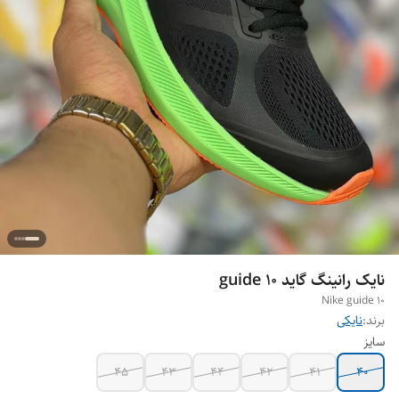
نایک رانینگ گاید guide 10
Nike guide 10
برند:
نایکی
سایز
45
43
44
42
41
40