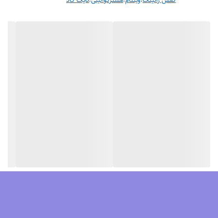
کفش رانینگ
،
ویتنام
،
مسترکوالیتی
،
نایک گاد
مزایای کفش نایک گاید 10
محافظ پا
مقاومت در برابر سایش
گردش هوا
کاهش فشار
قابل انعطاف
ایده آل برای پیاده روی، باشگاه و مهمانی.