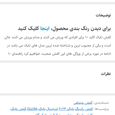
توضیحات
برای دیدن رنگ بندی محصول،
اینجا
کلیک کنید
کفش نایک گاید 10 برای افرادی که ورزش می کنند و مدام ورزش می کنند عالی
است و یکی از محبوب ترین و شناخته شده ترین مدل های نایک می باشد در
ادامه در مورد برخی از ویژگی های این کفش صحبت خواهیم کرد راهنمای 10
گوه ای شکل و انعطاف پذیر است. این به شما سرعت بیشتری در هنگام راه
رفتن می دهد. رویه از پارچه و فوم ساخته شده است تا به شما کمک کند
نظرات
انعطاف پذیری داشته باشید و فشار را کاهش دهید. از جمله تهویه داخل کفش
قسمت داخلی کفی نخی برای دوام بالا دور تا دور دوخته شده است و یک کفی
قابل تعویض و قابل شستشو از اسفنج ساخته شده و از تناسب مناسب پارچه
دسته‌بندی
:
کتونی ویتنامی
نخی اطمینان حاصل می کند که استفاده آسانی دارد.
برچسب‌ها :
کتونی رانینگ
،
نایک ۲۰۲۳
،
اورجینال
،
نایک
،
Guide
،
کتونی نایک
،