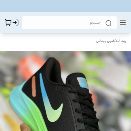
ویت لند
/
کتونی ویتنامی