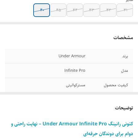
40
45
44
43
42
41
مشخصات
برند
Under Armour
مدل
Infinite Pro
کیفیت محصول
مسترکوالیتی
ساخت کشور
ویتنام
توضیحات
وضعیت کارکرد
نو آکبند
کتونی رانینگ Under Armour Infinite Pro – نهایت راحتی و
سایزبندی محصول
40/41/42/43/44/45
دوام برای دوندگان حرفه‌ای