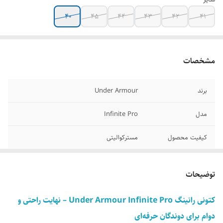
40
45
44
43
42
41
مشخصات
برند
Under Armour
مدل
Infinite Pro
کیفیت محصول
مسترکوالیتی
ساخت کشور
ویتنام
توضیحات
وضعیت کارکرد
نو آکبند
کتونی رانینگ Under Armour Infinite Pro – نهایت راحتی و
سایزبندی محصول
40/41/42/43/44/45
دوام برای دوندگان حرفه‌ای