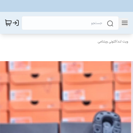
ویت لند
/
کتونی ویتنامی