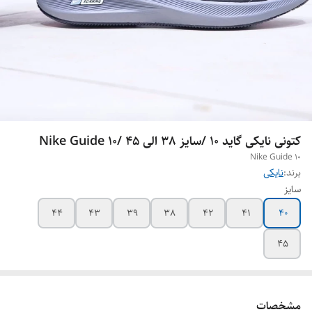
کتونی نایکی گاید 10 /سایز 38 الی 45 /Nike Guide 10
Nike Guide 10
برند:
نایکی
سایز
44
43
39
38
42
41
40
45
مشخصات