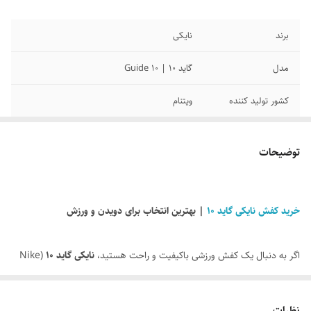
برند
نایکی
مدل
گاید 10 | Guide 10
کشور تولید کننده
ویتنام
سایزبندی محصول
40/41/42/43/44/45
توضیحات
کیفیت محصول
مسترکوالیتی
خرید کفش نایکی گاید 10
| بهترین انتخاب برای دویدن و ورزش
اگر به دنبال یک کفش ورزشی باکیفیت و راحت هستید،
نایکی گاید 10
(Nike
Guide 10) یکی از بهترین انتخاب‌های ممکن برای شما است. این کفش با
طراحی ارگونومیک، استفاده از فناوری‌های نوین و دوام بالا، به شما کمک
نظرات