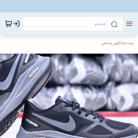
ویت لند
/
کتونی ویتنامی