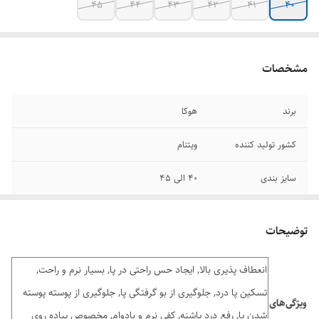
45
44
43
42
41
40
مشخصات
برند
هوکا
کشور تولید کننده
ویتنام
سایز بندی
۴۰ الی ۴۵
وضعیت کارکرد
اکبند
توضیحات
انعطاف پذیری بالا, ایجاد حس راحتی در پا, بسیار نرم و راحت,
تسکین پا درد, جلوگیری از بو گرفتگی پا, جلوگیری از پوسته پوسته
ویژگی‌های
شدن پا, رفع درد پاشنه, کفی نرم و بادوام, مخصوص پیاده روی