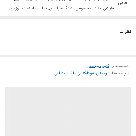
خاص
طولانی مدت, مخصوص رانینگ حرفه‌ ای, مناسب استفاده روزمره,
مناسب تمرینات دویدن, مناسب تمرینات ورزشی, مناسب هر نوع پا
نظرات
برای دیدن رنگ بندی محصول
اینجا
کلیک کنید
دسته‌بندی
:
کتونی ویتنامی
برچسب‌ها :
اورجینال
،
هوکا
،
کتونی
،
نایک ویتنامی