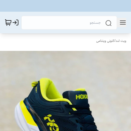
ویت لند
/
کتونی ویتنامی