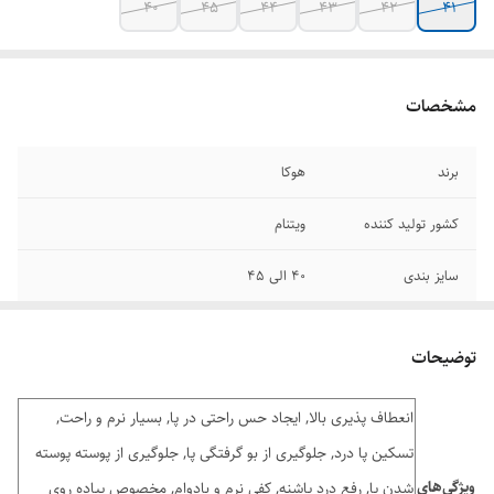
40
45
44
43
42
41
مشخصات
برند
هوکا
کشور تولید کننده
ویتنام
سایز بندی
۴۰ الی ۴۵
وضعیت کارکرد
اکبند
توضیحات
انعطاف پذیری بالا, ایجاد حس راحتی در پا, بسیار نرم و راحت,
تسکین پا درد, جلوگیری از بو گرفتگی پا, جلوگیری از پوسته پوسته
ویژگی‌های
شدن پا, رفع درد پاشنه, کفی نرم و بادوام, مخصوص پیاده روی