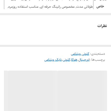
خاص
طولانی مدت, مخصوص رانینگ حرفه‌ ای, مناسب استفاده روزمره,
مناسب تمرینات دویدن, مناسب تمرینات ورزشی, مناسب هر نوع پا
نظرات
برای دیدن رنگ بندی محصول
اینجا
کلیک کنید
دسته‌بندی
:
کتونی ویتنامی
برچسب‌ها :
اورجینال
،
هوکا
،
کتونی
،
نایک ویتنامی