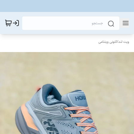
ویت لند
/
کتونی ویتنامی