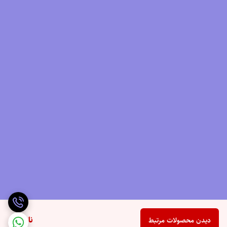
6. مناسب برای:
دوندگان با فرم دویدن پاشنه‌محور (heel-strikers)
افراد با قوس پای نرمال تا بالا
دویدن طولانی، پیاده‌روی زیاد، یا حتی استفاده روزمره برای کسانی که راحتی رو
به اولویت سرعت ترجیح می‌دن
برای دیدن رنگ بندی محصول،
اینجا
کلیک کنید.
ناموجود
دیدن محصولات مرتبط