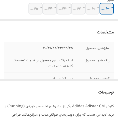
45
44
43
42
41
40
مشخصات
سایزبندی محصول
40/41/42/43/44/45
رنگ بندی محصول
لینک رنگ بندی محصول در قسمت توضیحات
گذاشته شده است.
کیفیت محصول
مسترکوالیتی A
برند و مدل
پوما نیترو
توضیحات
وضعیت کارکرد
نو اکبند
کتونی Adidas Adistar CM یکی از مدل‌های تخصصی دویدن (Running) از
برند آدیداس هست که برای دویدن‌های طولانی‌مدت و ماراتن‌مانند طراحی
کشور تولید کننده
ویتنام وارداتی