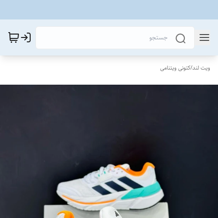
ویت لند
/
کتونی ویتنامی