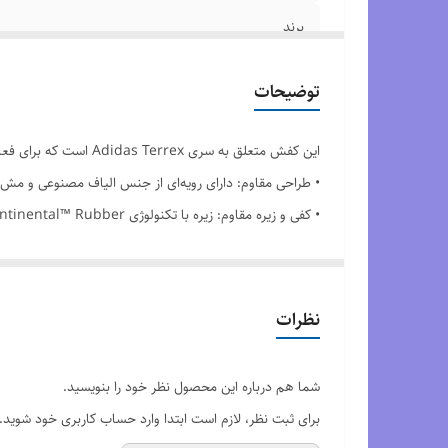
برند
مدل
توضیحات
کشور تولید کننده
این کفش متعلق به سری Adidas Terrex است که برای فعالیت‌های فضای باز مانند پیاده‌روی، کوهنوردی سبک و دویدن در مسیرهای سخت طراحی شده است. برخی از ویژگی‌های این مدل عبارت‌اند از:
کیفیت محصول
• طراحی مقاوم: دارای رویه‌ای از جنس الیاف مصنوعی و مش 
• کفی و زیره مقاوم: زیره با تکنولوژی Continental™ Rubber که چسبندگی بالایی روی سطوح مختلف دارد.
وضعیت کارکرد
• لایه میانی ضربه‌گیر: استفاده از EVA یا Boost برای راحتی و جذب ضربه بهتر.
زیره
• بسته شدن با بند: طراحی سنتی بندها برای تنظیم راحت‌تر 
نظرات
این مدل مخصوص افرادی است که به فعالیت‌های طبیعت‌گردی و
برای دیدن رنگ بندی محصول،
اینجا
کلیک 
شما هم درباره این محصول نظر خود را بنویسید.
برای ثبت نظر، لازم است ابتدا وارد حساب کاربری خود شوید.