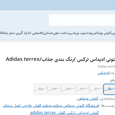
ین
کتونی ویتنامی
بوت
تــوپ ورزشــی
ساعت مچی
صندل
راهنمایی اندازه گیری سایز پا
مقال
ونی ادیداس ترکس /رنگ بندی جذاب/Adidas terrex
Adidas terr
ند:
ادیداس
یز
۴۵
۴۴
۴۳
۴۲
۴۱
۴۰
ته‌بندی
:
کتونی ویتنامی
چسب‌ها :
فروشگاه کتونی ویتنامی ویتلند
،
ویتلند
،
کفش خارجی اصل ویتنام
،
کتونی ادیداس ترکس
،
کفش adidas terrex