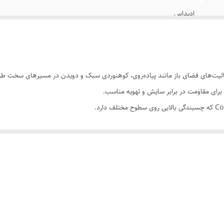
ادیداس
Adidas terrex Vietnam
ویتنام وارداتی
مسترکوالیتی A
برای مقاومت در برابر سایش و تهویه مناسب.
نو آکبند
تریل رانینگ ضد لغزش
کفش روی پا.
 ماجراجویی علاقه دارند، اما در عین حال طراحی اسپرت و مدرنی دارد که برای اس
کنید.