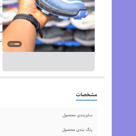
س
ر
بر
م
کش
نم
ک
وض
زی
مشخصات
سایزبندی محصول
رنگ بندی محصول