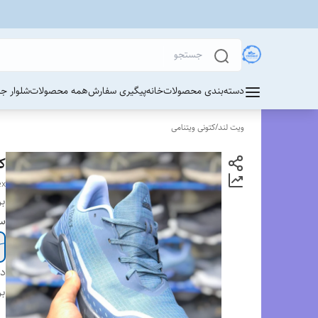
دسته‌بندی محصولات
خانه
پیگیری سفارش
همه محصولات
شلوار ج
ویت لند
/
کتونی ویتنامی
کت
ex
بر
سا
دس
بر