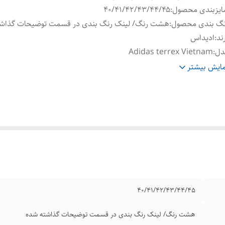
ایزبندی محصول
:
۴۰/۴۱/۴۲/۴۳/۴۴/۴۵
نگ بندی محصول
:
هشت رنگ/ لینک رنگ بندی در قسمت توضیحات گذاش
ند
:
ادیداس
دل
:
Adidas terrex Vietnam
ور تولید کننده
:
ویتنام وارداتی
ایش بیشتر
یفیت محصول
:
مسترکوالیتی A
عیت کارکرد
:
نو آکبند
ره
:
تریل رانینگ ضد لغزش
۴۰/۴۱/۴۲/۴۳/۴۴/۴۵
هشت رنگ/ لینک رنگ بندی در قسمت توضیحات گذاشته شده