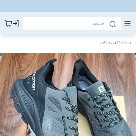
ویت لند
/
کتونی ویتنامی