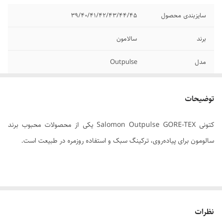
سایزبندی محصول
39/40/41/42/43/44/45
برند
سالامون
مدل
Outpulse
کشور تولید کننده
ویتنام وارداتی
توضیحات
کیفیت محصول
مسترکوالیتی A
کتونی Salomon Outpulse GORE-TEX یکی از محصولات محبوب برند
وضعیت کارکرد
نو اکبند
سالومون برای پیاده‌روی، ترکینگ سبک و استفاده روزمره در طبیعت است.
رویه
گورتکس ضد اب با قابلیت تنفس
زیره
کنتاگریپ.انرژی بلاست قابلیت بازگشت انرژی به
---
پا
نظرات
Salomon Outpulse GTX (GORE-TEX) – بررسی کامل