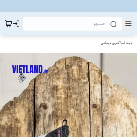
ویت لند
/
کتونی ویتنامی