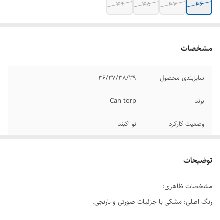
39
38
37
36
مشخصات
سایزبندی محصول
36/37/38/39
برند
Can torp
وضعیت کارکرد
نو اکبند
جنس رویه
مش ترکی (Mesh) و چرم مصنوعی
توضیحات
جنس زیره
زیره ضخیم و طبی با طراحی ایرپاد یا حفره‌دار
مشخصات ظاهری:
کشور تولید کننده
چین
رنگ اصلی: مشکی با جزئیات صورتی و نارنجی.