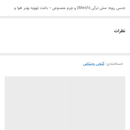
جنس رویه: مش ترکی (Mesh) و چرم مصنوعی – باعث تهویه بهتر هوا و
جلوگیری از تعریق پا.
نظرات
زیره: زیره ضخیم و طبی با طراحی ایرپاد یا حفره‌دار که خاصیت جذب شوک
دارد و برای راحتی بیشتر در راه‌ رفتن یا دویدن طراحی شده.
دسته‌بندی
:
کتونی ویتنامی
بند: بندها از نوع معمولی هستند و با جزئیات رنگی (صورتی) طراحی شده‌اند.
طراحی جانبی: در قسمت بیرونی کفش از تور مشکی با زیره نارنجی استفاده
شده که هم ظاهر جذاب‌تری می‌دهد و هم به گردش هوا کمک می‌کند.
ویژگی‌ها:
راحتی: به خاطر طراحی بالشتکی زیره و رویه مش، برای استفاده روزانه بسیار
راحت است.