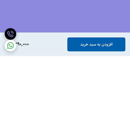
رویه این تونیک اسپرت از پارچه مشبک ساخته شده است. که بسیار قابل
تنفس است و به خوبی تهویه می شود این ویژگی از تعریق و بوی نامطبوع پا و
کفش در پیاده روی و استفاده طولانی مدت جلوگیری می کند.
علاوه بر این، استفاده از این کفش های ورزشی برای مردان نیز می تواند به
پیشگیری از مشکلات پوستی مانند قارچ پوستی کمک کند. می توانید با
4,290,000
افزودن به سبد خرید
اطمینان بیشتری از فعالیت های خود لذت ببرید.
یکی از ویژگی های کلیدی nike air guide 10، انعطاف پذیری بالای قسمت
بالایی است. رویه این کفش مشبک است و به خوبی روی پا قرار می گیرد. در
نتیجه همیشه شکل و استایل خود را حفظ می کند و از تغییر شکل غیر منتظره
جلوگیری کنید
زیره این کفش نایک از لاستیک بسیار سخت ساخته شده است که دوام بالایی
دارد. با این کفش در حین راه رفتن و دویدن چنگال بیشتری می گیرد.
برگشت به بالا
سخن نهایی
این نسخه از کفش نایک 10 راه بسته شدن آن از طریق بند می باشد. علاوه بر