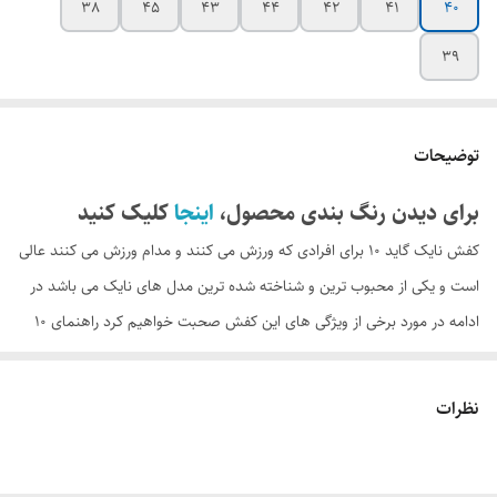
38
45
43
44
42
41
40
39
توضیحات
برای دیدن رنگ بندی محصول،
اینجا
کلیک کنید
کفش نایک گاید 10 برای افرادی که ورزش می کنند و مدام ورزش می کنند عالی
است و یکی از محبوب ترین و شناخته شده ترین مدل های نایک می باشد در
ادامه در مورد برخی از ویژگی های این کفش صحبت خواهیم کرد راهنمای 10
گوه ای شکل و انعطاف پذیر است. این به شما سرعت بیشتری در هنگام راه
رفتن می دهد. رویه از پارچه و فوم ساخته شده است تا به شما کمک کند
نظرات
انعطاف پذیری داشته باشید و فشار را کاهش دهید. از جمله تهویه داخل کفش
قسمت داخلی کفی نخی برای دوام بالا دور تا دور دوخته شده است و یک کفی