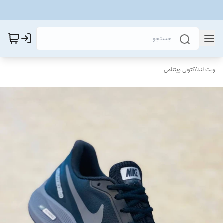
ویت لند
/
کتونی ویتنامی