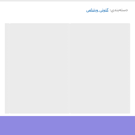
قابل تعویض و قابل شستشو از اسفنج ساخته شده و از تناسب مناسب پارچه
دسته‌بندی
:
کتونی ویتنامی
نخی اطمینان حاصل می کند که استفاده آسانی دارد.
مزایای کفش نایک گاید 10
محافظ پا
مقاومت در برابر سایش
گردش هوا
کاهش فشار
قابل انعطاف