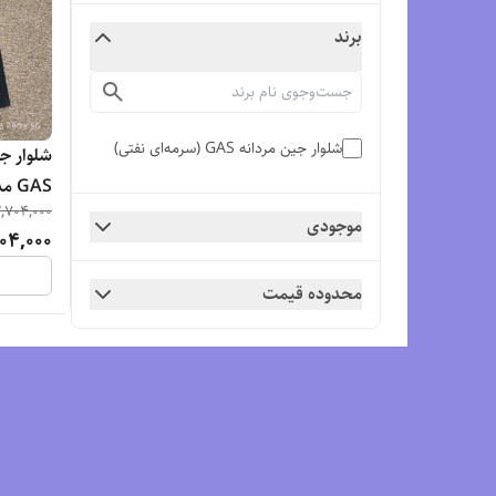
برند
شلوار جین مردانه GAS (سرمه‌ای نفتی)
شلوار جی
,704,000
سرمه ای
موجودی
04,000
محدوده قیمت