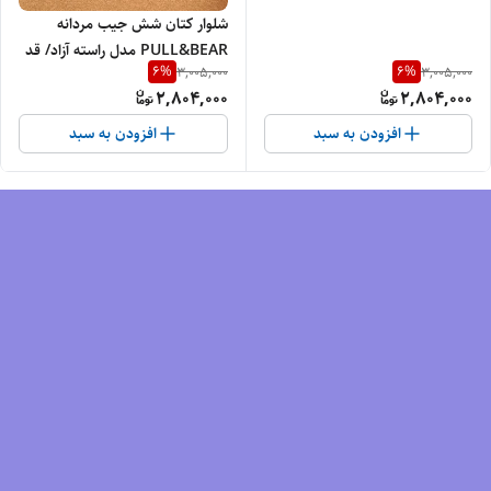
105 / | سایز 42 تا 52 /
شلوار کتان شش جیب مردانه
PULL&BEAR مدل راسته آزاد/ قد
6
%
6
%
3,005,000
3,005,000
105 / | سایز 42 تا 52 /
2,804,000
2,804,000
افزودن به سبد
افزودن به سبد