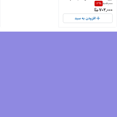
12
%
802,000
سایز «طول۷۶» و عرض« 61» کد 6
702,000
| جنس پنبه‌ای درجه‌یک
افزودن به سبد